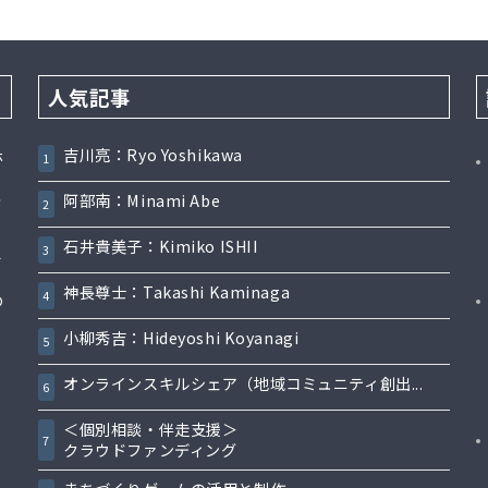
人気記事
吉川亮：Ryo Yoshikawa
ホ
1
阿部南：Minami Abe
が
2
石井貴美子：Kimiko ISHII
ス
3
神長尊士：Takashi Kaminaga
4
の
小柳秀吉：Hideyoshi Koyanagi
5
オンラインスキルシェア（地域コミュニティ創出...
6
＜個別相談・伴走支援＞
7
クラウドファンディング