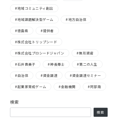
地域コミュニティ創出
地域課題解決型ゲーム
地方自治体
徳島県
提供者
株式会社トリップシード
株式会社プロシードジャパン
無形資産
石井貴美子
神長尊士
第二の人生
自治体
資金調達
資金調達セミナー
起業家育成ゲーム
金融機関
阿部南
検索
検索