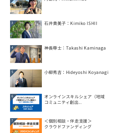
石井貴美子：Kimiko ISHII
3
神長尊士：Takashi Kaminaga
4
小柳秀吉：Hideyoshi Koyanagi
5
オンラインスキルシェア（地域
6
コミュニティ創出...
＜個別相談・伴走支援＞
7
クラウドファンディング